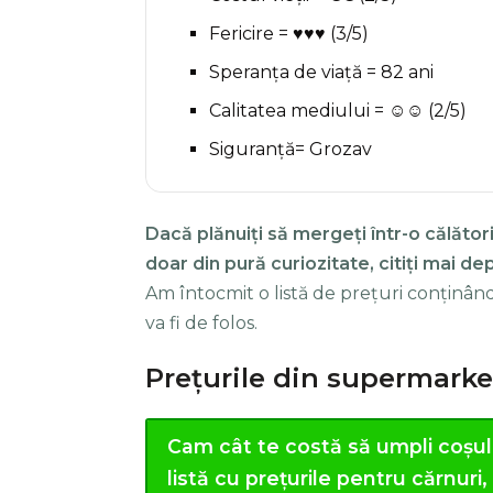
Fericire = ♥♥♥ (3/5)
Speranța de viață = 82 ani
Calitatea mediului = ☺☺ (2/5)
Siguranță= Grozav
Dacă plănuiți să mergeți într-o călători
doar din pură curiozitate, citiți mai d
Am întocmit o listă de prețuri conținân
va fi de folos.
Prețurile din supermarke
Cam cât te costă să umpli coșul
listă cu prețurile pentru cărnuri