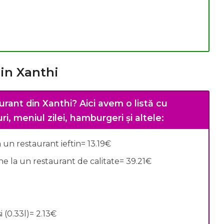
din Xanthi
urant din Xanthi?
Aici avem o listă cu
i, meniul zilei, hamburgeri și altele:
un restaurant ieftin= 13.19€
 la un restaurant de calitate= 39.21€
 (0.33l)= 2.13€