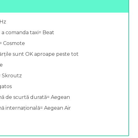
0Hz
u a comanda taxi= Beat
s= Cosmote
ărțile sunt OK aproape peste tot
se
= Skroutz
gatos
nă de scurtă durată= Aegean
ă internațională= Aegean Air