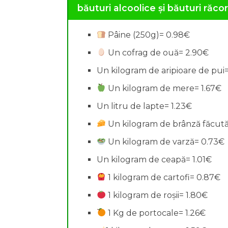
băuturi alcoolice și băuturi răcor
Pâine (250g)= 0.98€
Un cofrag de ouă= 2.90€
Un kilogram de aripioare de pui
Un kilogram de mere= 1.67€
Un litru de lapte= 1.23€
Un kilogram de brânză făcută
Un kilogram de varză= 0.73€
Un kilogram de ceapă= 1.01€
1 kilogram de cartofi= 0.87€
1 kilogram de roșii= 1.80€
1 Kg de portocale= 1.26€