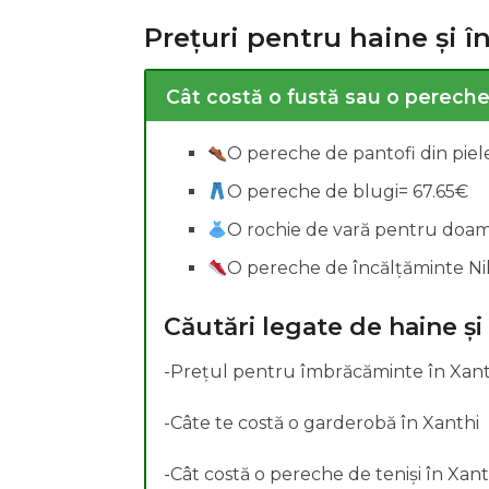
Prețuri pentru haine și î
Cercetări legate de s
Cât costă o fustă sau o pereche 
O pereche de pantofi din pie
O pereche de blugi= 67.65€
O rochie de vară pentru doa
O pereche de încălțăminte Ni
Căutări legate de haine și
-Prețul pentru îmbrăcăminte în Xant
-Câte te costă o garderobă în Xanthi
-Cât costă o pereche de teniși în Xant