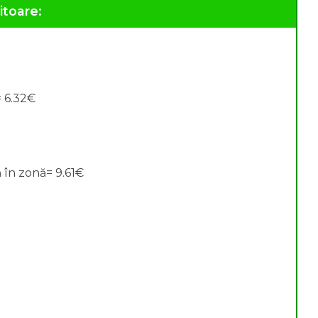
itoare:
= 6.32€
 în zonă= 9.61€