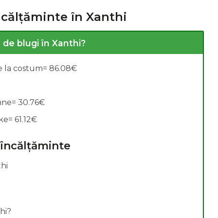
ncălțăminte în Xanthi
alarii:
de blugi în Xanthi?
le la costum= 86.08€
mne= 30.76€
ke= 61.12€
 încălțăminte
hi
hi?