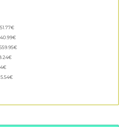
551.77€
,840.99€
 559.95€
58.24€
04€
15.54€