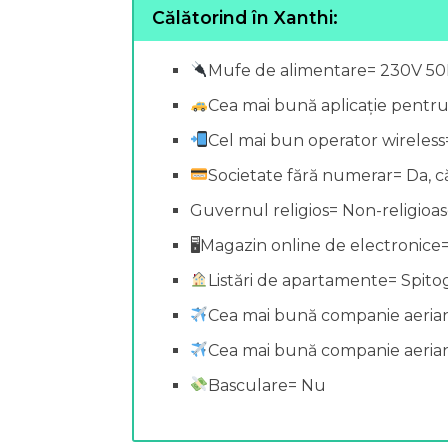
Călătorind în Xanthi:
Mufe de alimentare= 230V 5
Cea mai bună aplicație pentr
Cel mai bun operator wireles
Societate fără numerar= Da, c
Guvernul religios= Non-religioa
🖥Magazin online de electronice
Listări de apartamente= Spito
Cea mai bună companie aeria
Cea mai bună companie aerian
Basculare= Nu