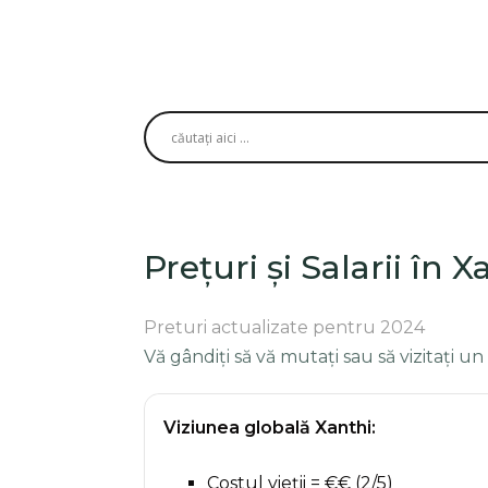
Prețuri și Salarii în X
Preturi actualizate pentru 2024
Vă gândiți să vă mutați sau să vizitați un
Viziunea globală Xanthi:
Costul vieții = €€ (2/5)