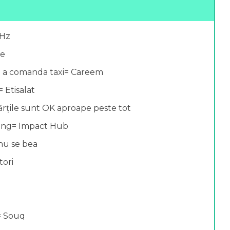
0Hz
le
u a comanda taxi= Careem
 Etisalat
ărțile sunt OK aproape peste tot
king= Impact Hub
 nu se bea
tori
= Souq