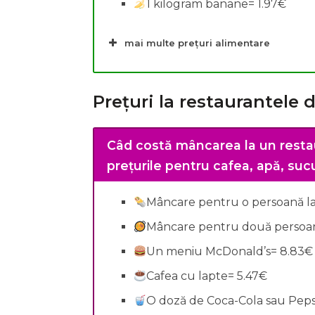
1 kilogram banane= 1.97€
mai multe prețuri alimentare
Prețuri la restaurantele 
Câd costă mâncarea la un resta
prețurile pentru cafea, apă, sucur
Mâncare pentru o persoană la 
Mâncare pentru două persoane
Un meniu McDonald’s= 8.83€
Cafea cu lapte= 5.47€
O doză de Coca-Cola sau Pepsi