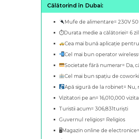
Călătorind în Dubai:
Mufe de alimentare= 230V 5
⏱Durata medie a călătoriei= 6 zi
Cea mai bună aplicație pentr
Cel mai bun operator wireless=
Societate fără numerar= Da, c
Cel mai bun spațiu de cowor
Apă sigură de la robinet= Nu,
Vizitatori pe an= 16,010,000 vizita
Turistii acum= 306,831turiști
Guvernul religios= Religios
🖥Magazin online de electronice