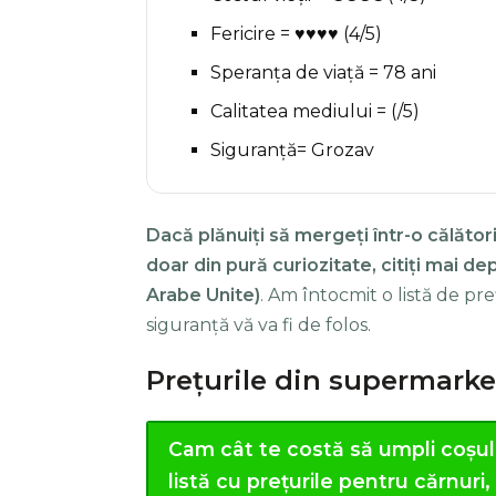
Fericire = ♥♥♥♥ (4/5)
Speranța de viață = 78 ani
Calitatea mediului = (/5)
Siguranță= Grozav
Dacă plănuiți să mergeți într-o călători
doar din pură curiozitate, citiți mai d
Arabe Unite)
. Am întocmit o listă de pr
siguranță vă va fi de folos.
Prețurile din supermarke
Cam cât te costă să umpli coșu
listă cu prețurile pentru cărnuri