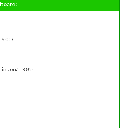
itoare:
= 9.00€
 în zonă= 9.82€