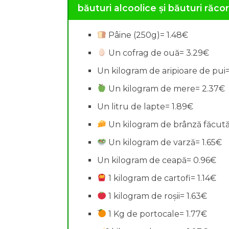
băuturi alcoolice și băuturi răcor
Pâine (250g)= 1.48€
Un cofrag de ouă= 3.29€
Un kilogram de aripioare de pui
Un kilogram de mere= 2.37€
Un litru de lapte= 1.89€
Un kilogram de brânză făcută
Un kilogram de varză= 1.65€
Un kilogram de ceapă= 0.96€
1 kilogram de cartofi= 1.14€
1 kilogram de roșii= 1.63€
1 Kg de portocale= 1.77€