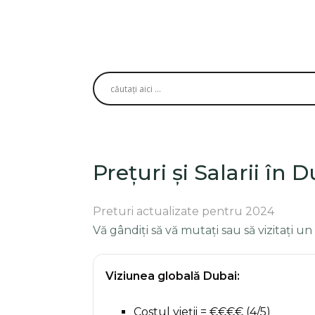
Prețuri și Salarii în 
Preturi actualizate pentru 2024
Vă gândiți să vă mutați sau să vizitați un
Viziunea globală Dubai:
Costul vieții = €€€€ (4/5)