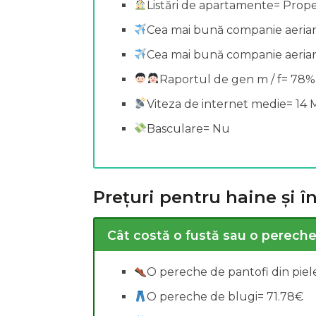
Listări de apartamente= Prope
Cea mai bună companie aerian
Cercetări legate de s
Cea mai bună companie aerian
Raportul de gen m / f= 78
Viteza de internet medie= 14
Basculare= Nu
Prețuri pentru haine și 
Cât costă o fustă sau o pereche
O pereche de pantofi din piel
O pereche de blugi= 71.78€