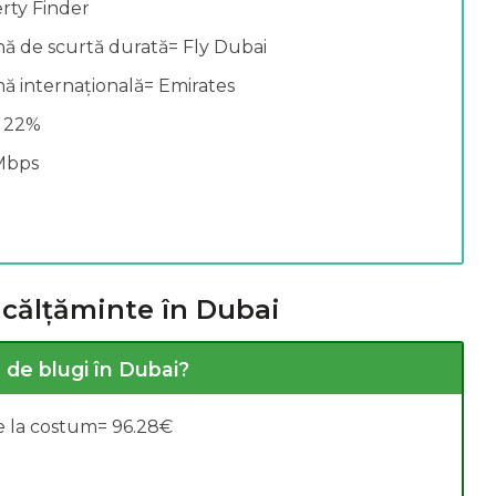
rty Finder
ă de scurtă durată= Fly Dubai
alarii:
ă internațională= Emirates
% 22%
 Mbps
încălțăminte în Dubai
 de blugi în Dubai?
e la costum= 96.28€