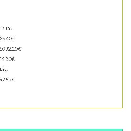
313.14€
066.40€
 2,092.29€
264.86€
.13€
942.57€