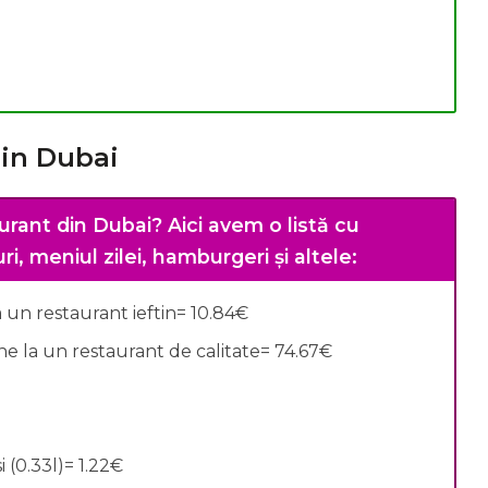
din Dubai
urant din Dubai?
Aici avem o listă cu
i, meniul zilei, hamburgeri și altele:
un restaurant ieftin= 10.84€
 la un restaurant de calitate= 74.67€
 (0.33l)= 1.22€