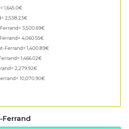
= 1,645.0€
d= 2,538.23€
-Ferrand= 3,500.69€
-Ferrand= 4,060.55€
nt-Ferrand= 1,400.89€
Ferrand= 1,466.02€
rrand= 2,279.92€
Ferrand= 10,070.90€
t-Ferrand