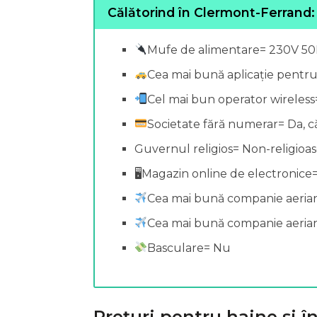
Călătorind în Clermont-Ferrand:
Mufe de alimentare= 230V 5
Cea mai bună aplicație pentr
Cel mai bun operator wireless
Societate fără numerar= Da, c
Guvernul religios= Non-religioa
🖥Magazin online de electronic
Cea mai bună companie aerian
Cea mai bună companie aeriană
Basculare= Nu
Prețuri pentru haine și 