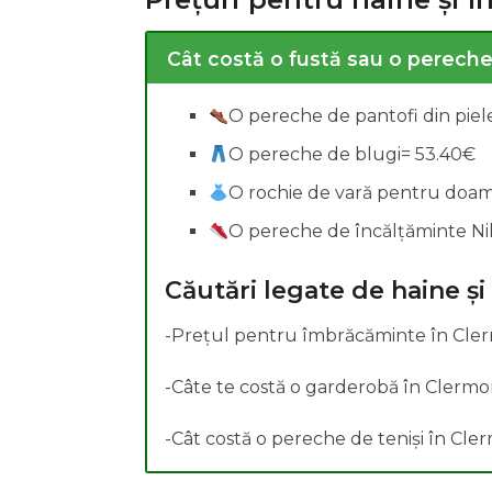
Cât costă o fustă sau o pereche
Cercetări legate de s
O pereche de pantofi din pie
O pereche de blugi= 53.40€
O rochie de vară pentru doa
O pereche de încălțăminte N
Căutări legate de haine și
-Prețul pentru îmbrăcăminte în Cle
-Câte te costă o garderobă în Clerm
-Cât costă o pereche de teniși în Cl