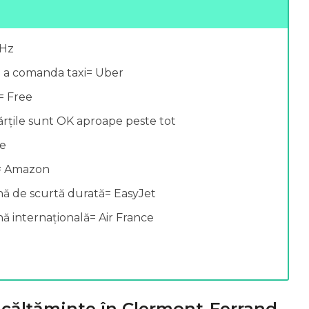
0Hz
u a comanda taxi= Uber
= Free
ărțile sunt OK aproape peste tot
se
e= Amazon
ă de scurtă durată= EasyJet
 internațională= Air France
încălțăminte în Clermont-Ferrand