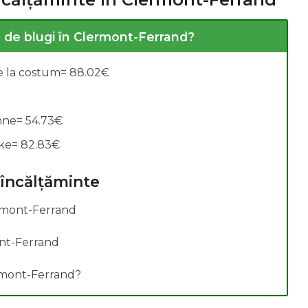
 de blugi în Clermont-Ferrand?
alarii:
le la costum= 88.02€
mne= 54.73€
ike= 82.83€
 încălțăminte
rmont-Ferrand
ont-Ferrand
ermont-Ferrand?