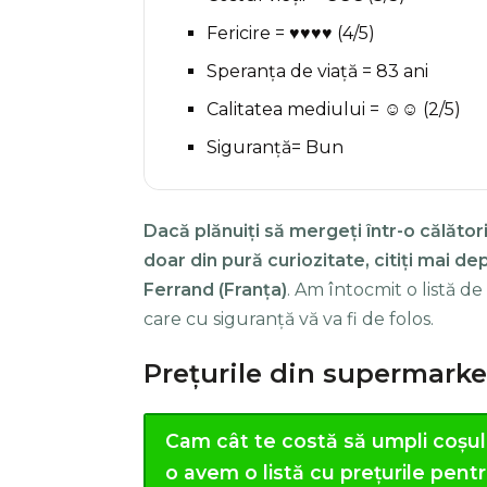
Fericire = ♥♥♥♥ (4/5)
Speranța de viață = 83 ani
Calitatea mediului = ☺☺ (2/5)
Siguranță= Bun
Dacă plănuiți să mergeți într-o călători
doar din pură curiozitate, citiți mai d
Ferrand (Franța)
. Am întocmit o listă d
care cu siguranță vă va fi de folos.
Prețurile din supermarke
Cam cât te costă să umpli coșu
o avem o listă cu prețurile pent