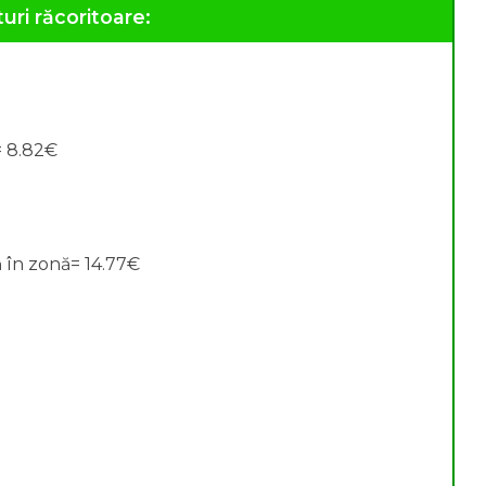
uri răcoritoare:
= 8.82€
 în zonă= 14.77€