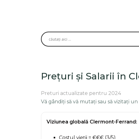
Prețuri și Salarii în
Preturi actualizate pentru 2024
Vă gândiți să vă mutați sau să vizitați un
Viziunea globală Clermont-Ferrand:
Costul vieții = €€€ (3/5)