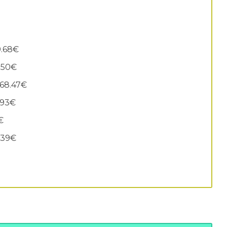
9.68€
4.50€
768.47€
.93€
€
3.39€