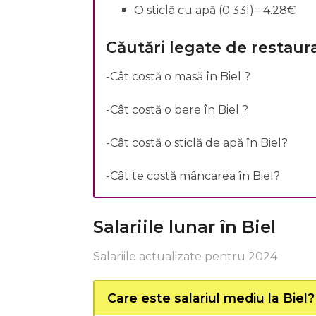
O sticlă cu apă (0.33l)= 4.28€
Căutări legate de restaur
-Cât costă o masă în Biel ?
-Cât costă o bere în Biel ?
-Cât costă o sticlă de apă în Biel?
-Cât te costă mâncarea în Biel?
Salariile lunar în Biel
Salariile actualizate pentru 2024
Care este salariul mediu la Biel?