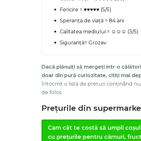
Fericire = ♥♥♥♥♥ (5/5)
Speranța de viață = 84 ani
Calitatea mediului = ☺☺☺ (3/5)
Siguranță= Grozav
Dacă plănuiți să mergeți într-o călători
doar din pură curiozitate, citiți mai de
întocmit o listă de prețuri conținând nu
de folos.
Prețurile din supermarket
Cam cât te costă să umpli coșul
cu prețurile pentru cărnuri, fru