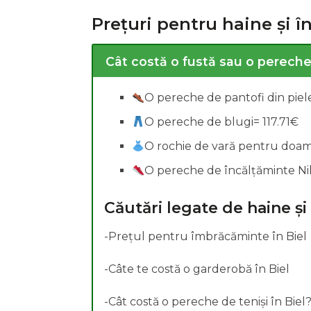
Prețuri pentru haine și î
Cercetări legate de s
Cât costă o fustă sau o pereche 
O pereche de pantofi din piel
O pereche de blugi= 117.71€
O rochie de vară pentru doa
O pereche de încălțăminte Ni
Căutări legate de haine și
-Prețul pentru îmbrăcăminte în Biel
-Câte te costă o garderobă în Biel
-Cât costă o pereche de teniși în Biel