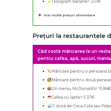
1 kilogram banane= 3.01€
mai multe prețuri alimentare
Prețuri la restaurantele d
Câd costă mâncarea la un restau
pentru cafea, apă, sucuri, meniul
Mâncare pentru o persoană la 
Mâncare pentru două persoane
Un meniu McDonald’s= 15.86
Cafea cu lapte= 5.37€
O doză de Coca-Cola sau Pepsi