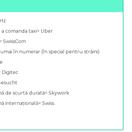
0Hz
u a comanda taxi= Uber
s= SwissCom
umai în numerar (în special pentru străini)
se
 Digitec
Gesucht
nă de scurtă durată= Skywork
ă internațională= Swiss