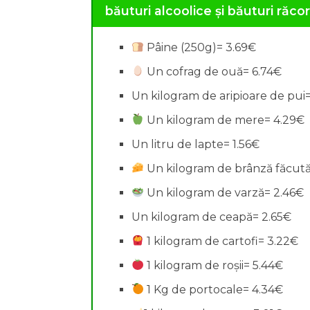
băuturi alcoolice și băuturi răcor
Pâine (250g)= 3.69€
Un cofrag de ouă= 6.74€
Un kilogram de aripioare de pui
Un kilogram de mere= 4.29€
Un litru de lapte= 1.56€
Un kilogram de brânză făcută
Un kilogram de varză= 2.46€
Un kilogram de ceapă= 2.65€
1 kilogram de cartofi= 3.22€
1 kilogram de roșii= 5.44€
1 Kg de portocale= 4.34€