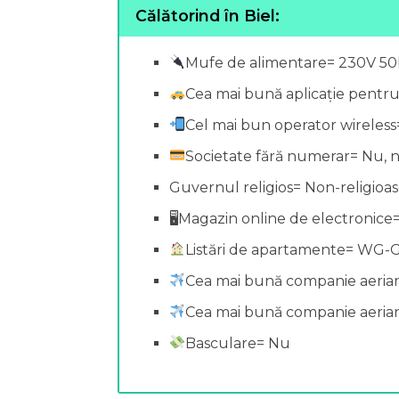
Călătorind în Biel:
Mufe de alimentare= 230V 5
Cea mai bună aplicație pentr
Cel mai bun operator wireles
Societate fără numerar= Nu, n
Guvernul religios= Non-religioa
🖥Magazin online de electronice=
Listări de apartamente= WG-
Cea mai bună companie aeria
Cea mai bună companie aerian
Basculare= Nu