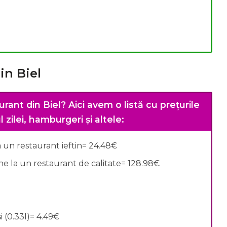
in Biel
rant din Biel?
Aici avem o listă cu prețurile
 zilei, hamburgeri și altele:
un restaurant ieftin= 24.48€
 la un restaurant de calitate= 128.98€
€
 (0.33l)= 4.49€