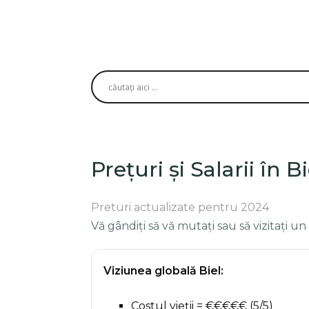
Prețuri și Salarii în Bi
Preturi actualizate pentru 2024
Vă gândiți să vă mutați sau să vizitați un
Viziunea globală Biel:
Costul vieții = €€€€€ (5/5)