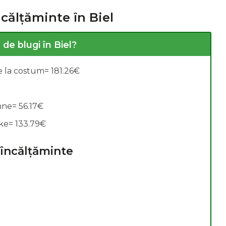
ncălțăminte în Biel
alarii:
de blugi în Biel?
e la costum= 181.26€
mne= 56.17€
ke= 133.79€
 încălțăminte
?