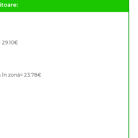
itoare:
= 29.10€
 în zonă= 23.78€